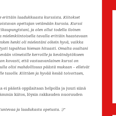
e erittäin laadukkaasta kurssista. Kiitokset
loistavan opettajan vetämään kurssia. Kurssi
kaupungistani, ja olen ollut todella iloinen
 mielenkiintoisella tavalla erittäin haastavaan
esken henki oli mielestäni oikein hyvä, vaikka
tysti tapahtua hieman hitaasti. Omalta osaltani
kevään viimeisille kerroille ja kevätnäytökseen
on kovasti, että vastaavanlainen kurssi on
nulla olisi mahdollisuus päästä mukaan – elleivät
le tasolle. Kiittäen ja hyvää kesää toivottaen,
a ei päästä oppilaitaan helpolla ja juuri siinä
lämmin kiitos, löysin rakkauden nuoruuden
tuntevaa ja laadukasta opetusta. :)”