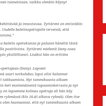
änen tunneistaan, vaikka olenkin käynyt
 kehittävää ja innostavaa. Tyttäreni on entistäkin
Uudelle baletinopettajalle terveisiä, että
kotona.”
ta baletin opetuksessa ja palaute häneltä tästä
la positiivista. Tyttäreni mielestä Dany osaa
s yksilöllisesti. Lisäksi hän on erittäin
 opettajaan (Dany). Lapseni
nä suuri notkahdus; lapsi olisi halunnut
 oli takkuamista. Nyt tammikuusta alkaen
sin heti ensimmäisestä tapaamiskerrasta ja nyt
ny on lapsemme kolmas opettaja eli hän käy
den ryhmässä (klo 18.45 alkava ryhmä). Olen itse
ja olen huomannut, että nyt tammikuusta alkaen