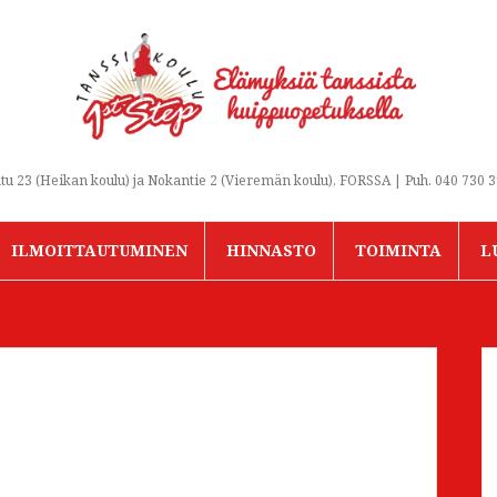
 23 (Heikan koulu) ja Nokantie 2 (Vieremän koulu), FORSSA | Puh. 040 730 
ILMOITTAUTUMINEN
HINNASTO
TOIMINTA
L