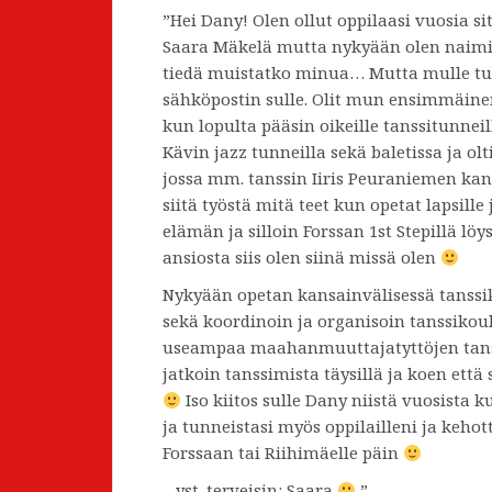
”Hei Dany! Olen ollut oppilaasi vuosia sit
Saara Mäkelä mutta nykyään olen naimis
tiedä muistatko minua… Mutta mulle tuli 
sähköpostin sulle. Olit mun ensimmäinen
kun lopulta pääsin oikeille tanssitunneil
Kävin jazz tunneilla sekä baletissa ja o
jossa mm. tanssin Iiris Peuraniemen kan
siitä työstä mitä teet kun opetat lapsill
elämän ja silloin Forssan 1st Stepillä lö
ansiosta siis olen siinä missä olen
Nykyään opetan kansainvälisessä tanssik
sekä koordinoin ja organisoin tanssiko
useampaa maahanmuuttajatyttöjen tanss
jatkoin tanssimista täysillä ja koen ett
Iso kiitos sulle Dany niistä vuosista 
ja tunneistasi myös oppilailleni ja keho
Forssaan tai Riihimäelle päin
– yst. terveisin: Saara
”