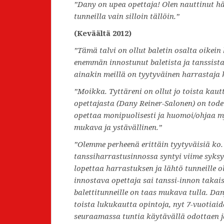
”Dany on upea opettaja! Olen nauttinut h
tunneilla vain silloin tällöin.”
(Keväältä 2012)
”Tämä talvi on ollut baletin osalta oikein
enemmän innostunut baletista ja tanssista. 
ainakin meillä on tyytyväinen harrastaja 
”Moikka. Tyttäreni on ollut jo toista kaut
opettajasta (Dany Reiner-Salonen) on todel
opettaa monipuolisesti ja huomoi/ohjaa myö
mukava ja ystävällinen.”
”Olemme perheenä erittäin tyytyväisiä ko.
tanssiharrastusinnossa syntyi viime syksy
lopettaa harrastuksen ja lähtö tunneille
innostava opettaja sai tanssi-innon takai
balettitunneille on taas mukava tulla. Da
toista lukukautta opintoja, nyt 7-vuotiai
seuraamassa tuntia käytävällä odottaen 