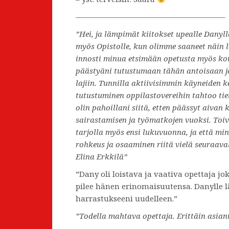
———————————————————–
”Hei, ja lämpimät kiitokset upealle Danyll
myös Opistolle, kun olimme saaneet näin 
innosti minua etsimään opetusta myös koti
päästyäni tutustumaan tähän antoisaan ja
lajiin. Tunnilla aktiivisimmin käyneiden k
tutustuminen oppilastovereihin tahtoo tie
olin pahoillani siitä, etten päässyt aivan 
sairastamisen ja työmatkojen vuoksi. Toiv
tarjolla myös ensi lukuvuonna, ja että mi
rohkeus ja osaaminen riitä vielä seuraaval
Elina Erkkilä”
”Dany oli loistava ja vaativa opettaja jok
pilee hänen erinomaisuutensa. Danylle 
harrastukseeni uudelleen.”
”Todella mahtava opettaja. Erittäin asian