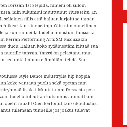
ten Forssan 1st Stepillä, nimeni oli silloin
issa, niin sukunimi muuttunut Tiusaseksi. En
sellainen fiilis että haluan kirjoittaa tämän
 ”oikea” tanssinopettaja. Olin niin onnellinen
le ja sun tunneilla todella innostuin tanssista.
ltiin kerran Performing Arts SM-kisoissakin
ssa duon. Haluan koko sydämestäni kiittää sua
e ja nuorille tanssia. Tanssi on pelastanu mun
ysin sen mitä haluan elämälläni tehdä. Sun
oulussa Style Dance Industrylla hip hoppia
ulun koko Vantaan puolta sekä opetan mm.
iryhmää lisäksi. Muutettuani Forssasta pois
ä saan todella toteuttaa kutsumus ammattiani
kun opetit mua!!! Olen kertonut tanssikoulustasi
ttanut tulemaan tunneille jos joskus tulevat