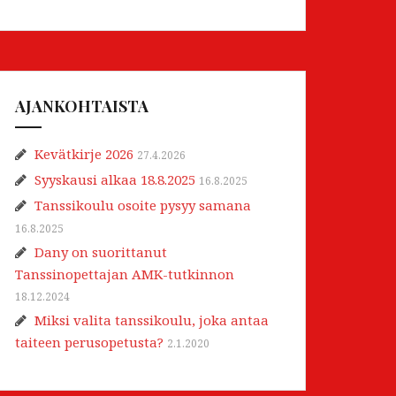
AJANKOHTAISTA
Kevätkirje 2026
27.4.2026
Syyskausi alkaa 18.8.2025
16.8.2025
Tanssikoulu osoite pysyy samana
16.8.2025
Dany on suorittanut
Tanssinopettajan AMK-tutkinnon
18.12.2024
Miksi valita tanssikoulu, joka antaa
taiteen perusopetusta?
2.1.2020